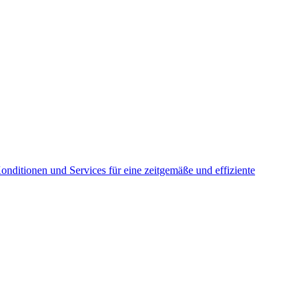
c
onditionen und Services für eine zeitgemäße und effiziente
P
E