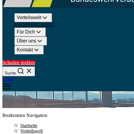
Vorteilswelt
SHOPPINGWELT
Für Dich
Über uns
Kontakt
Schaden melden
Suche
Login
Suchen
Brotkrumen Navigation
Schließen
Startseite
Vorteilswelt
Häufige Suchanfragen