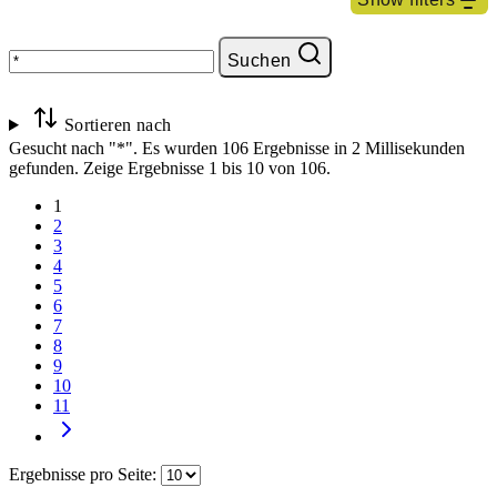
*
Inhalt
Suchen
Auto
Deutsche Vorsorgedatenbank
Seiten
37
Diensthaftpflichtversicherung
Angebote
Sortieren nach
35
Gesucht nach "*".
Es wurden 106 Ergebnisse in 2 Millisekunden
Versicherungen
22
gefunden.
Zeige Ergebnisse 1 bis 10 von 106.
Nachrichten
12
1
Häufige Suchanfragen
2
3
4
*
5
Auto
6
Deutsche Vorsorgedatenbank
7
Diensthaftpflichtversicherung
8
9
Kfz-Versicherung
10
Medirenta
11
Pflege
Pflege-Assistance
Rechtsschutzversicherung
Ergebnisse pro Seite:
Schutzbrief