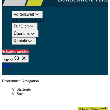
Vorteilswelt
SHOPPINGWELT
Für Dich
Über uns
Kontakt
Schaden melden
Suche
Login
Brotkrumen Navigation
Suchen
Startseite
Suche
Schließen
Häufige Suchanfragen
Show filters