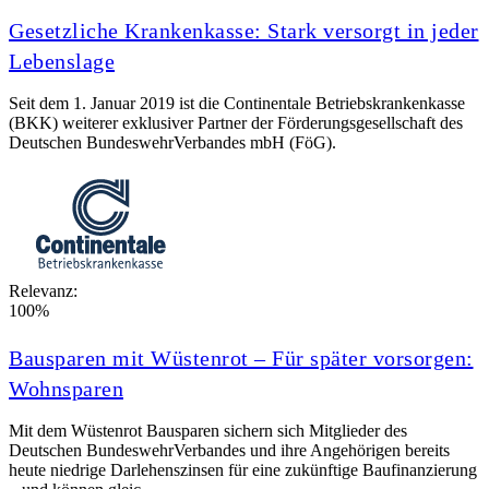
Sicher.Dienen.
Gesetzliche Krankenkasse: Stark versorgt in jeder
Sicher.dienen
Lebenslage
Vorsorgedatenbank
adac
Seit dem 1. Januar 2019 ist die Continentale Betriebskrankenkasse
alter
(BKK) weiterer exklusiver Partner der Förderungsgesellschaft des
axa
Deutschen BundeswehrVerbandes mbH (FöG).
benefits
kenn
reit
seit
Relevanz:
100%
Bausparen mit Wüstenrot – Für später vorsorgen:
Wohnsparen
Mit dem Wüstenrot Bausparen sichern sich Mitglieder des
Deutschen BundeswehrVerbandes und ihre Angehörigen bereits
heute niedrige Darlehenszinsen für eine zukünftige Baufinanzierung