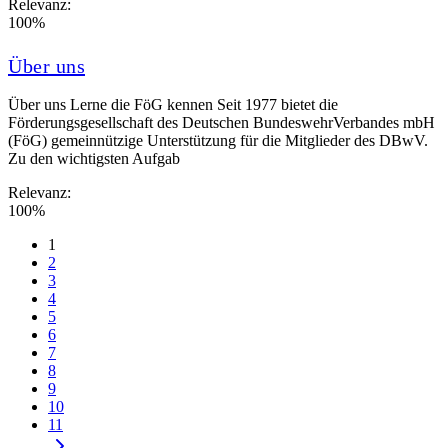
Relevanz:
100%
Über uns
Über uns Lerne die FöG kennen Seit 1977 bietet die
Förderungsgesellschaft des Deutschen BundeswehrVerbandes mbH
(FöG) gemeinnützige Unterstützung für die Mitglieder des DBwV.
Zu den wichtigsten Aufgab
Relevanz:
100%
1
2
3
4
5
6
7
8
9
10
11