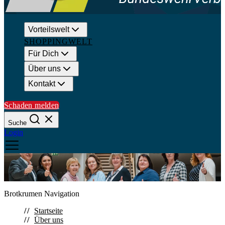
Vorteilswelt
SHOPPINGWELT
Für Dich
Über uns
Kontakt
Schaden melden
Suche
Login
Suchen
Brotkrumen Navigation
Schließen
Startseite
Über uns
Häufige Suchanfragen