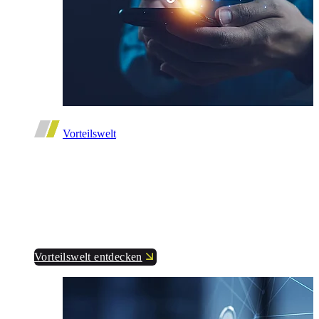
Vorteilswelt
Starker Verband. Starke Vorteile.
Hier gibt es exklusive Rabatte – nur für Mitglieder
des DBwV.
Vorteilswelt entdecken