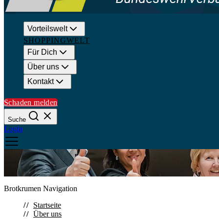
Vorteilswelt
SHOPPINGWELT
Für Dich
Über uns
Kontakt
Schaden melden
Suche
Login
Suchen
Brotkrumen Navigation
Schließen
Startseite
Über uns
Häufige Suchanfragen