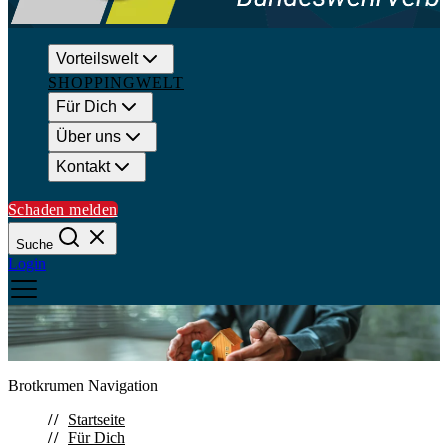
Vorteilswelt
SHOPPINGWELT
Für Dich
Über uns
Kontakt
Schaden melden
Suche
Login
Suchen
Brotkrumen Navigation
Schließen
Startseite
Für Dich
Häufige Suchanfragen