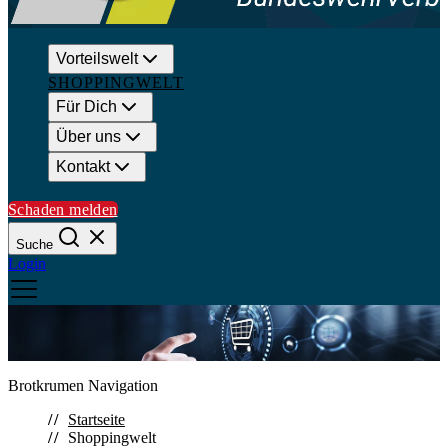
Vorteilswelt
SHOPPINGWELT
Für Dich
Über uns
Kontakt
Schaden melden
Suche
Login
Suchen
Brotkrumen Navigation
Schließen
Startseite
Shoppingwelt
Häufige Suchanfragen