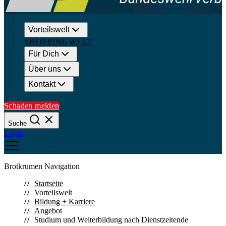
Vorteilswelt
SHOPPINGWELT
Für Dich
Über uns
Kontakt
Schaden melden
Suche
Login
Brotkrumen Navigation
Suchen
Startseite
Vorteilswelt
Bildung + Karriere
Schließen
Angebot
Studium und Weiterbildung nach Dienstzeitende
Häufige Suchanfragen