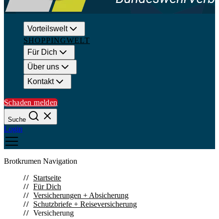
Vorteilswelt
SHOPPINGWELT
Für Dich
Über uns
Kontakt
Schaden melden
Suche
Login
Brotkrumen Navigation
Suchen
Startseite
Für Dich
Versicherungen + Absicherung
Schließen
Schutzbriefe + Reiseversicherung
Versicherung
Häufige Suchanfragen